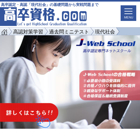
高卒認定・高認「現代社会」の基礎問題から実戦問題まで
MENU
高認対策学習
過去問ミニテスト
現代社会