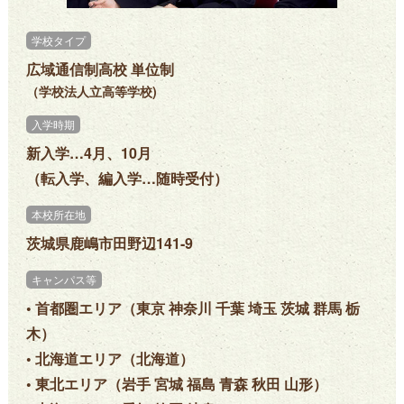
学校タイプ
広域通信制高校 単位制
（学校法人立高等学校)
入学時期
新入学…4月、10月
（転入学、編入学…随時受付）
本校所在地
茨城県鹿嶋市田野辺141-9
キャンパス等
• 首都圏エリア（東京 神奈川 千葉 埼玉 茨城 群馬 栃
木）
• 北海道エリア（北海道）
• 東北エリア（岩手 宮城 福島 青森 秋田 山形）