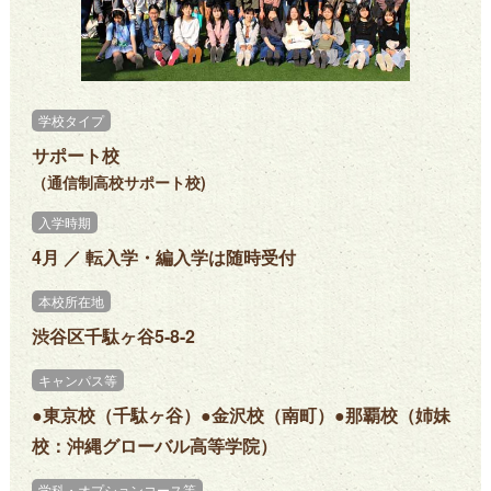
学校タイプ
サポート校
（通信制高校サポート校)
入学時期
4月 ／ 転入学・編入学は随時受付
本校所在地
渋谷区千駄ヶ谷5-8-2
キャンパス等
●東京校（千駄ヶ谷）●金沢校（南町）●那覇校（姉妹
校：沖縄グローバル高等学院）
学科・オプションコース等