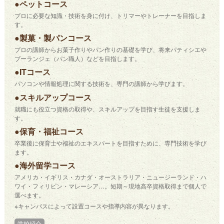
●ペットコース
プロに必要な知識・技術を身に付け、トリマーやトレーナーを目指しま
す。
●製菓・製パンコース
プロの講師からお菓子作りやパン作りの基礎を学び、将来パティシエや
ブーランジェ（パン職人）などを目指します。
●ITコース
パソコンや情報処理に関する技術を、専門の講師から学びます。
●スキルアップコース
就職にも役立つ資格の取得や、スキルアップを目指す生徒を支援しま
す。
●保育・福祉コース
卒業後に保育士や福祉のエキスパートを目指すために、専門技術を学び
ます。
●海外留学コース
アメリカ・イギリス・カナダ・オーストラリア・ニュージーランド・ハ
ワイ・フィリピン・マレーシア…。短期～現地高卒資格取得まで個人で
選べます。
※キャンパスによって設置コースや指導内容が異なります。
学校紹介