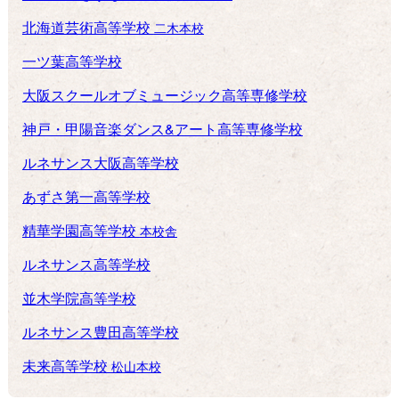
北海道芸術高等学校
二木本校
一ツ葉高等学校
大阪スクールオブミュージック高等専修学校
神戸・甲陽音楽ダンス&アート高等専修学校
ルネサンス大阪高等学校
あずさ第一高等学校
精華学園高等学校
本校舎
ルネサンス高等学校
並木学院高等学校
ルネサンス豊田高等学校
未来高等学校
松山本校