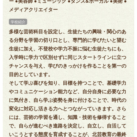
ー ●美容師 ●ミュージック ●ダンス&ボーカル ●美術 ●
メディアクリエイター
学校紹介
多様な芸術科目を設定し、生徒たちの興味・関心のあ
る分野を学習の切り口とし、専門的に学びたいと望む
生徒に加え、不登校や学力不振に悩む生徒たちにも、
入学時に学力で区別せずに同じスタートラインに立つ
チャンスを与え、学びのきっかけを作ることを第一の
目的としています。
そして学ぶ喜びを知り、目標を持つことで、基礎学力
やコミュニケーション能力など、自分自身に必要な力
に気付き、自ら学ぶ姿勢を身に付けることで、時代の
変化に対応し活きる力へとつながっていきます。さら
には、芸術の学習を通し、知識・技術を修得すること
で、自らが進むべき進路を決定し、自立し、自活して
いこうとする態度を育成することが、北芸教育の最終