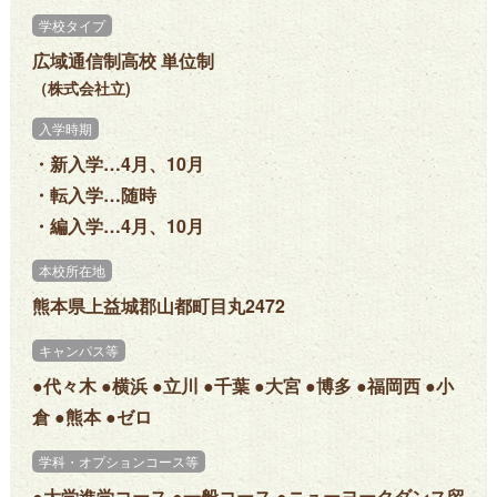
学校タイプ
広域通信制高校 単位制
（株式会社立)
入学時期
・新入学…4月、10月
・転入学…随時
・編入学…4月、10月
本校所在地
熊本県上益城郡山都町目丸2472
キャンパス等
●代々木 ●横浜 ●立川 ●千葉 ●大宮 ●博多 ●福岡西 ●小
倉 ●熊本 ●ゼロ
学科・オプションコース等
●大学進学コース ●一般コース ●ニューヨークダンス留