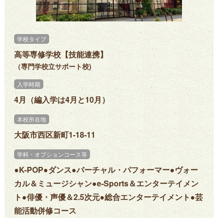
学校タイプ
高等専修学校【技能連携】
（専門学校立サポート校)
入学時期
4月（編入学は4月と10月）
本校所在地
大阪市西区新町1-18-11
学科・オプションコース等
●K-POP●ダンス●バーチャル・パフォーマー●ヴォー
カル＆ミュージシャン●e-Sports＆エンターテイメン
ト●俳優・声優＆2.5次元●総合エンターテイメント●芸
能活動併修コース