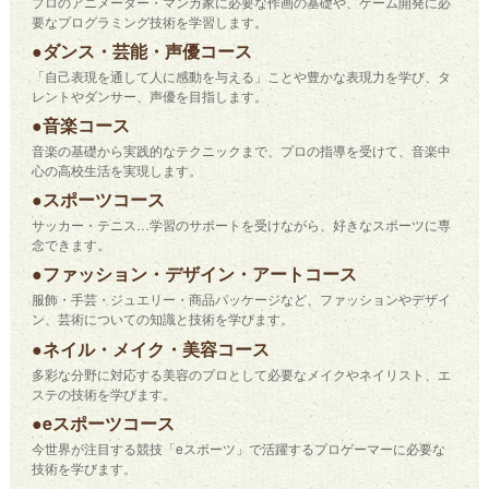
プロのアニメーター・マンガ家に必要な作画の基礎や、ゲーム開発に必
要なプログラミング技術を学習します。
●ダンス・芸能・声優コース
「自己表現を通して人に感動を与える」ことや豊かな表現力を学び、タ
レントやダンサー、声優を目指します。
●音楽コース
音楽の基礎から実践的なテクニックまで、プロの指導を受けて、音楽中
心の高校生活を実現します。
●スポーツコース
サッカー・テニス…学習のサポートを受けながら、好きなスポーツに専
念できます。
●ファッション・デザイン・アートコース
服飾・手芸・ジュエリー・商品パッケージなど、ファッションやデザイ
ン、芸術についての知識と技術を学びます。
●ネイル・メイク・美容コース
多彩な分野に対応する美容のプロとして必要なメイクやネイリスト、エ
ステの技術を学びます。
●eスポーツコース
今世界が注目する競技「eスポーツ」で活躍するプロゲーマーに必要な
技術を学びます。