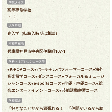
学校タイプ
高等専修学校
（ )
入学時期
春入学（転編入時期は相談）
本校所在地
兵庫県神戸市中央区伊藤町107-1
学科・オプションコース等
●K-POPコース●バーチャルパフォーマーコース●海外
音楽留学コース●ダンスコース●ヴォーカル＆ミュージ
シャンコース●e-sportsコース●俳優・声優コース●総
合エンターテイメントコース●芸能活動併習コース
学校紹介
「好きなことだから頑張れる！」「仲間がいるから続