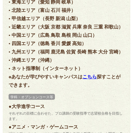
• 東海エリア（愛知 静岡 岐阜）
• 北陸エリア（富山 石川 福井）
• 甲信越エリア（長野 新潟 山梨）
• 近畿エリア（大阪 京都 滋賀 兵庫 奈良 三重 和歌山）
• 中国エリア（広島 鳥取 島根 岡山 山口）
• 四国エリア（徳島 香川 愛媛 高知）
• 九州エリア（福岡 鹿児島 佐賀 長崎 熊本 大分 宮崎）
• 沖縄エリア（沖縄）
• ネット指導制（インターネット）
※あなたが学びやすいキャンパスは
こちら
探すことが
できます。
学科・オプションコース等
●大学進学コース
それぞれの目標に合わせた、プロ講師の受験指導で志望校合格を目指し
ます。
●アニメ・マンガ・ゲームコース