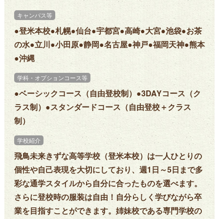
キャンパス等
●登米本校●札幌●仙台●宇都宮●高崎●大宮●池袋●お茶
の水●立川●小田原●静岡●名古屋●神戸●福岡天神●熊本
●沖縄
学科・オプションコース等
●ベーシックコース（自由登校制）●3DAYコース（ク
ラス制）●スタンダードコース（自由登校＋クラス
制）
学校紹介
飛鳥未来きずな高等学校（登米本校）は一人ひとりの
個性や自己表現を大切にしており、週1日～5日まで多
彩な通学スタイルから自分に合ったものを選べます。
さらに登校時の服装は自由！自分らしく学びながら卒
業を目指すことができます。姉妹校である専門学校の