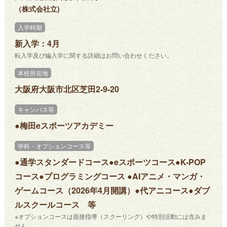
（株式会社立)
入学時期
新入学：4月
転入学及び編入学に関する詳細はお問い合わせください。
本校所在地
大阪府大阪市北区芝田2-9-20
キャンパス等
●梅田eスポーツアカデミー
学科・オプションコース等
●通学スタンダードコース●eスポーツコース●K-POP
コース●プログラミングコース ●AIアニメ・マンガ・
ゲームコース（2026年4月開講）●代アニコース●ダブ
ルスクールコース 等
※オプションコースは面接指導（スクーリング）や特別活動には含みま
せん。