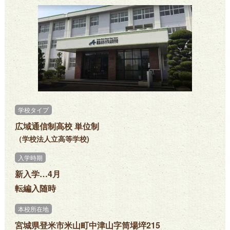
学校タイプ
広域通信制高校 単位制
（学校法人立高等学校)
入学時期
新入学…4月
転編入随時
本校所在地
宮城県登米市米山町中津山字筒場埣215