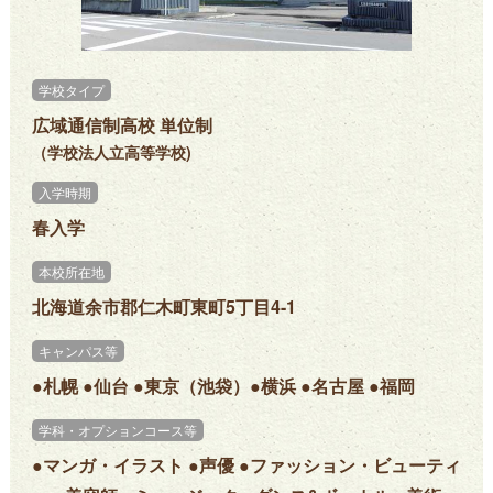
学校タイプ
広域通信制高校 単位制
（学校法人立高等学校)
入学時期
春入学
本校所在地
北海道余市郡仁木町東町5丁目4-1
キャンパス等
●札幌 ●仙台 ●東京（池袋）●横浜 ●名古屋 ●福岡
学科・オプションコース等
●マンガ・イラスト ●声優 ●ファッション・ビューティ