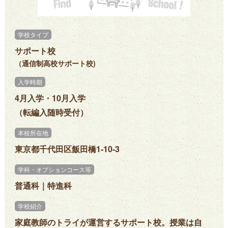
学校タイプ
サポート校
（通信制高校サポート校)
入学時期
4月入学・10月入学
（転編入随時受付）
本校所在地
東京都千代田区飯田橋1-10-3
学科・オプションコース等
普通科｜特進科
学校紹介
家庭教師のトライが運営するサポート校。授業は自