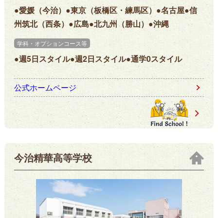
●愛媛（今治）●東京（板橋区・練馬区）●名古屋●信
州筑北（西条）●広島●北九州（勝山）●沖縄
学科・オプションコース等
●週5日スタイル●週2日スタイル●通学0スタイル
公式ホームページ
今治精華高等学校