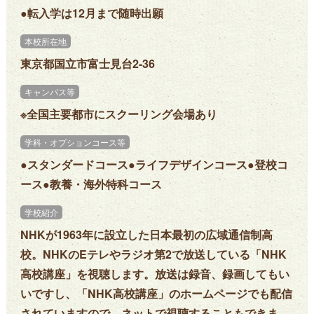
●転入学は12月まで随時出願
本校所在地
東京都国立市富士見台2-36
キャンパス等
※全国主要都市にスクーリング会場あり
学科・オプションコース等
●スタンダードコース●ライフデザインコース●登校コ
ース●教養・海外特科コース
学校紹介
NHKが1963年に設立した日本最初の広域通信制高
校。NHKのEテレやラジオ第2で放送している「NHK
高校講座」を視聴します。放送は録音、録画してもい
いですし、「NHK高校講座」のホームページでも配信
されていますので、ネットで視聴することもできま