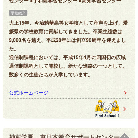
センター ●宇和島学習センター ●高知学習センター
学校紹介
大正15年、今治精華高等女学校として産声を上げ、愛
媛県の学校教育に貢献してきました。卒業生総数は
9,000名を越え、平成28年には創立90周年を迎えまし
た。
通信制課程においては、平成15年4月に四国初の広域
通信制課程として開校し、新たな進路の一つとして、
数多くの生徒たちが入学しています。
公式ホームページ
神村学園 東日本教育サポートセンター