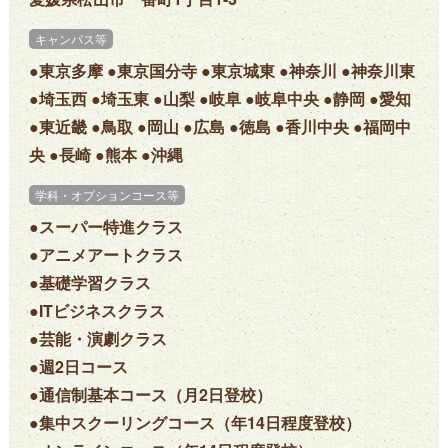
キャンパス等
●東京多摩 ●東京国分寺 ●東京城東 ●神奈川 ●神奈川東
●埼玉西 ●埼玉東 ●山梨 ●岐阜 ●岐阜中央 ●静岡 ●愛知
●東近畿 ●鳥取 ●岡山 ●広島 ●徳島 ●香川中央 ●福岡中
央 ●長崎 ●熊本 ●沖縄
学科・オプションコース等
●スーパー特進クラス
●アニメアートクラス
●基礎学習クラス
●ITビジネスクラス
●芸能・演劇クラス
●週2日コース
●通信制基本コース（月2日登校）
●集中スクーリングコース（年14日程度登校）