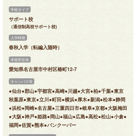
学校タイプ
サポート校
（通信制高校サポート校)
入学時期
春秋入学（転編入随時）
本校所在地
愛知県名古屋市中村区椿町12-7
キャンパス等
●仙台●郡山●宇都宮●高崎●川越●大宮●柏●千葉●東京
秋葉原●東京●立川●町田●横浜●厚木●新潟●松本●静岡
●浜松●岡崎●名古屋●三重四日市●岐阜●京都●大阪梅田
●大阪●神戸●姫路●岡山●福山●広島●高松●松山●小倉●
福岡●佐賀●熊本●バンクーバー