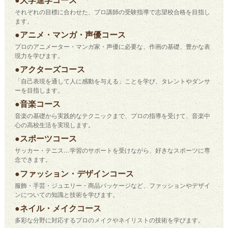
それぞれの目標に合わせた、プロ講師の受験指導で志望校合格を目指し
ます。
●アニメ・マンガ・声優コース
プロのアニメーター・マンガ家・声優に必要な、作画の基礎、豊かな表
現力を学びます。
●アクターズコース
「自己表現を通して人に感動を与える」ことを学び、タレントやダンサ
ーを目指します。
●音楽コース
音楽の基礎から実践的なテクニックまで、プロの指導を受けて、音楽中
心の高校生活を実現します。
●スポーツコース
サッカー・テニス…学習のサポートを受けながら、好きなスポーツに専
念できます。
●ファッション・デザインコース
服飾・手芸・ジュエリー・商品パッケージなど、ファッションやデザイ
ンについての知識と技術を学びます。
●ネイル・メイクコース
多彩な分野に対応するプロのメイクやネイリストの技術を学びます。