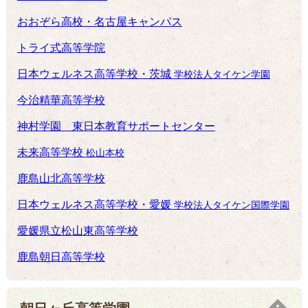
おおぞら高校・名古屋キャンパス
トライ式高等学院
日本ウェルネス高等学校・茨城
学校法人タイケン学園
今治精華高等学校
神村学園 東日本教育サポートセンター
未来高等学校
松山本校
鹿島山北高等学校
日本ウェルネス高等学校・愛媛
学校法人タイケン国際学園
愛媛県立松山東高等学校
鹿島朝日高等学校
朝日ヶ丘高等学園