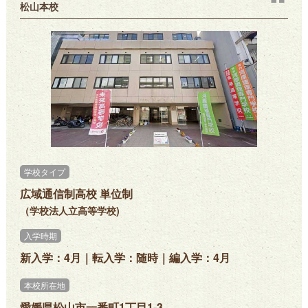
松山本校
学校タイプ
広域通信制高校 単位制
（学校法人立高等学校)
入学時期
新入学：4月｜転入学：随時｜編入学：4月
本校所在地
愛媛県松山市一番町1丁目1-3