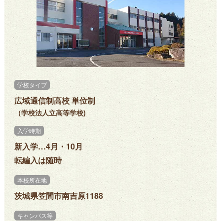
学校タイプ
広域通信制高校 単位制
（学校法人立高等学校)
入学時期
新入学…4月・10月
転編入は随時
本校所在地
茨城県笠間市南吉原1188
キャンパス等