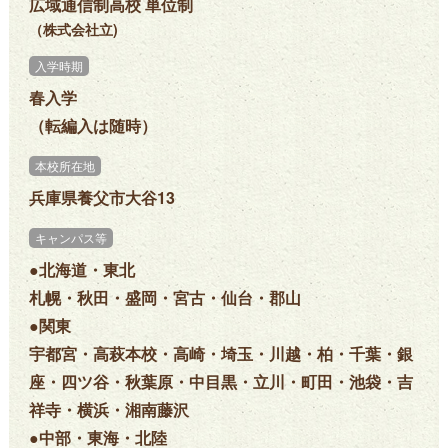
広域通信制高校 単位制
（株式会社立)
入学時期
春入学
（転編入は随時）
本校所在地
兵庫県養父市大谷13
キャンパス等
●北海道・東北
札幌・秋田・盛岡・宮古・仙台・郡山
●関東
宇都宮・高萩本校・高崎・埼玉・川越・柏・千葉・銀
座・四ツ谷・秋葉原・中目黒・立川・町田・池袋・吉
祥寺・横浜・湘南藤沢
●中部・東海・北陸